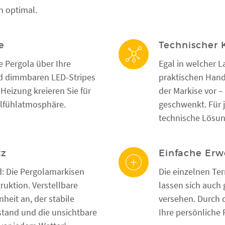
n optimal.
e
Technischer 
e Pergola über Ihre
Egal in welcher L
und dimmbaren LED-Stripes
praktischen Hand
Heizung kreieren Sie für
der Markise vor –
hlfühlatmosphäre.
geschwenkt. Für j
technische Lösun
tz
Einfache Erw
: Die Pergolamarkisen
Die einzelnen Te
ruktion. Verstellbare
lassen sich auch 
heit an, der stabile
versehen. Durch d
stand und die unsichtbare
Ihre persönliche 