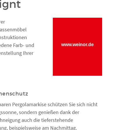
ignt
rer
rrassenmöbel
nstruktionen
edene Farb- und
www.weinor.de
nstellung Ihrer
nnenschutz
baren Pergolamarkise schützen Sie sich nicht
agssonne, sondern genießen dank der
chneigung auch die tieferstehende
ng, beispielsweise am Nachmittag.