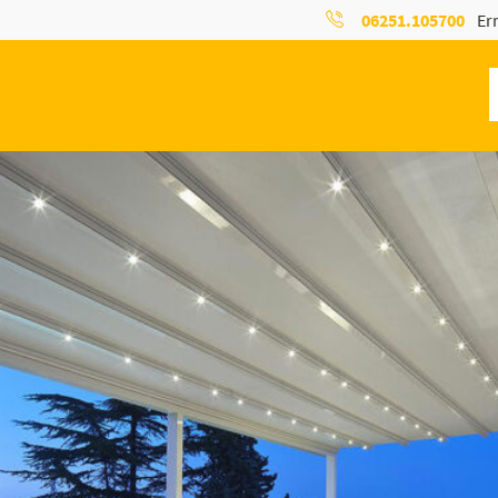
06251.105700
Err