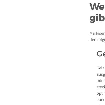
We
gib
Markisen
den folg
G
Gele
ausg
oder
stec
opti
eben