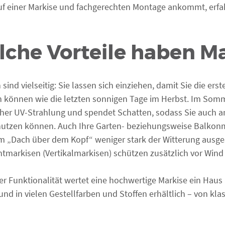
f einer Markise und fachgerechten Montage ankommt, erfahr
che Vorteile haben M
 sind vielseitig: Sie lassen sich einziehen, damit Sie die e
 können wie die letzten sonnigen Tage im Herbst. Im Somme
cher UV-Strahlung und spendet Schatten, sodass Sie auch a
utzen können. Auch Ihre Garten- beziehungsweise Balkonm
m „Dach über dem Kopf“ weniger stark der Witterung ausges
tmarkisen (Vertikalmarkisen) schützen zusätzlich vor Wind
r Funktionalität wertet eine hochwertige Markise ein Haus
und in vielen Gestellfarben und Stoffen erhältlich – von kla