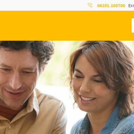
06251.105700
Err