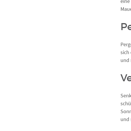
eine
Maue
P
Perg
sich
und 
Ve
Senk
schü
Sonn
und 