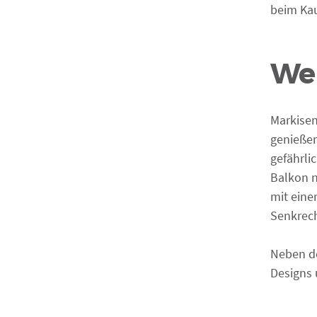
beim Kau
Wel
Markisen
genießen
gefährli
Balkon n
mit eine
Senkrech
Neben de
Designs 