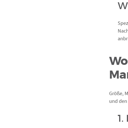
W
Spez
Nach
anbr
Wor
Mar
Größe, M
und den 
1.