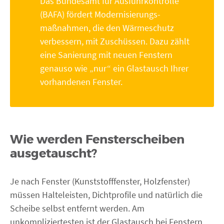
Das Bundesamt für Ausfuhrkontrolle
(BAFA) fördert Modernisierungs-
maßnahmen, die den Wärmeschutz
verbessern, mit Zuschüssen. Dazu zählt
eine Sanierung mit neuen Fenstern
genauso wie „nur“ ein Glastausch Ihrer
vorhandenen Fenster.
Wie werden Fensterscheiben
ausgetauscht?
Je nach Fenster (Kunststofffenster, Holzfenster)
müssen Halteleisten, Dichtprofile und natürlich die
Scheibe selbst entfernt werden. Am
unkompliziertesten ist der Glastausch bei Fenstern