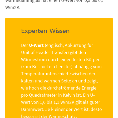
Wärmedämmglas hat einen U-Wert von 0,5 bis 0,7
W/m2K.
Experten-Wissen
Der
U-Wert
(englisch, Abkürzung für
Unit of Header Transfer) gibt den
Wärmestrom durch einen festen Körper
(zum Beispiel ein Fenster) abhängig vom
Temperaturunterschied zwischen der
kalten und warmen Seite an und zeigt,
wie hoch die durchströmende Energie
pro Quadratmeter in Kelvin ist. Ein U-
Wert von 1,0 bis 1,1 W/m2K gilt als guter
Dämmwert. Je kleiner der Wert ist, desto
besser ist der Wärmeschutz.